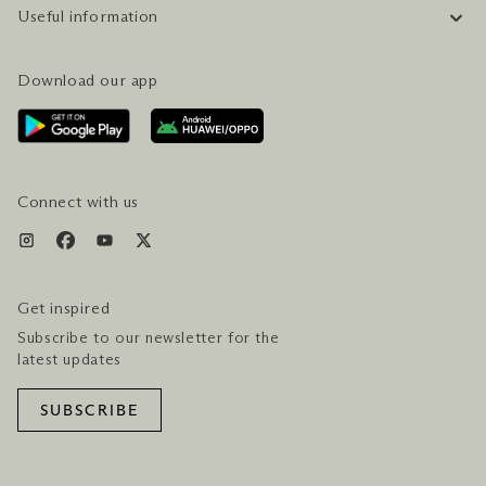
Useful information
CAREERS
FAQ
TRAVEL GUIDE
Download our app
CONTACT US
PLAN YOUR VISIT
AWARDS & ACCOLADES
GETTING HERE
SERVICES & AMENITIES
HOTEL & FLIGHT PACKAGES
Connect with us
Get inspired
Subscribe to our newsletter for the
latest updates
SUBSCRIBE